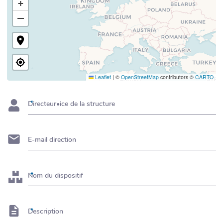
+
−
Leaflet
|
©
OpenStreetMap
contributors ©
CARTO
Directeur•ice de la structure
E-mail direction
Nom du dispositif
Description